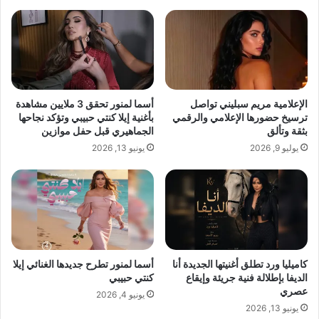
ا
ب
ه
ل
اقرأ أيضًا:
كاميليا ورد تطلق أغنيتها الجديدة
ي
ا
م
ت
“أنا الديفا” بإطلالة فنية جريئة وإيقاع
ي
ن
و
ي
عصري
ن
و
الإعلامية مريم سبليني تواصل
أسما لمنور تحقق 3 ملايين مشاهدة
س
م
ترسيخ حضورها الإعلامي والرقمي
بأغنية إيلا كنتي حبيبي وتؤكد نجاحها
ك
ل
بثقة وتألق
الجماهيري قبل حفل موازين
ي
ل
يوليو 9, 2026
يونيو 13, 2026
ف
م
ت
ز
ق
ا
و
د
د
ا
I
ت
Y
ت
M
ك
كاميليا ورد تطلق أغنيتها الجديدة أنا
أسما لمنور تطرح جديدها الغنائي إيلا
e
الديفا بإطلالة فنية جريئة وإيقاع
كنتي حبيبي
رّ
عصري
d
م
يونيو 4, 2026
i
ا
يونيو 13, 2026