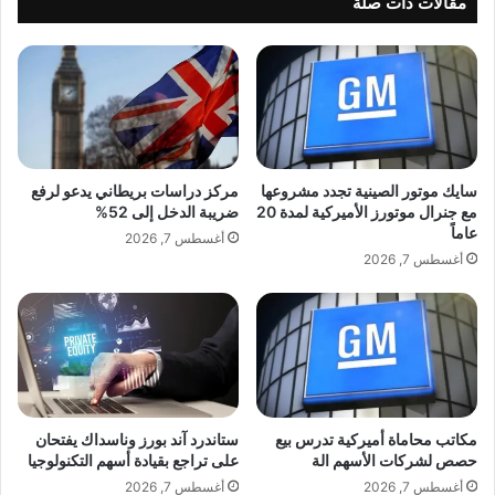
مقالات ذات صلة
ت
الشركة التي أشار إليها المدعون العامون باسم
غ
ه
ذ
“الشركة 1” هي “أوبون كورب” ومقرها بانكوك.
ا
ا
ا
ء
ل
ا
ج
ل
د
ع
ي
ا
سايك موتور الصينية تجدد مشروعها
مركز دراسات بريطاني يدعو لرفع
ولم يتسن لـ”رويترز” التحقق بعد من صحة
د
ل
مع جنرال موتورز الأميركية لمدة 20
ضريبة الدخل إلى 52%
ة
م
عاماً
التقرير.
أغسطس 7, 2026
“
ي
أغسطس 7, 2026
L
ة
a
ت
w
و
E
ا
l
ص
t
ل
e
ا
l
ر
مكاتب محاماة أميركية تدرس بيع
ستاندرد آند بورز وناسداك يفتحان
l
حصص لشركات الأسهم الة
على تراجع بقيادة أسهم التكنولوجيا
ت
a
ف
أغسطس 7, 2026
أغسطس 7, 2026