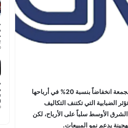
م
ب
ض
%
س
و
توقعت شركة “تويوتا” اليوم الجمعة انخفاضاً بنسبة 20% في أرباحها
ت
ا
تؤثر الضبابية التي تكتنف التكاليف
الشرق الأوسط سلباً على الأرباح، لكن
هجينة يدعم نمو المبيعات.