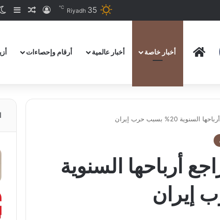
℃
35
تسجيل الدخو
مقال عش
إضاف
Riyadh
HOME
أخبار خاصة
أخبار عالمية
أرقام وإحصاءات
أزي
ا
سنوية 20% بسبب حرب إيران
راجع أرباحها السنوية