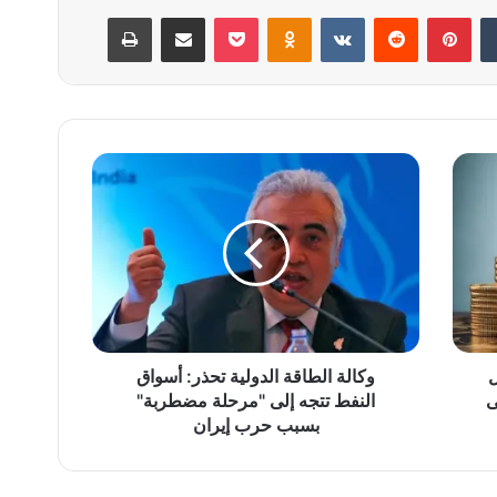
‏Tumblr
بينتيريست
‏Reddit
‏VKontakte
Odnoklassniki
‫Pocket
مشاركة عبر البريد
طباعة
و
ك
ا
ل
ة
ا
ل
ط
ا
ل
ق
وكالة الطاقة الدولية تحذر: أسواق
ة
ى
النفط تتجه إلى "مرحلة مضطربة"
ا
بسبب حرب إيران
ل
د
و