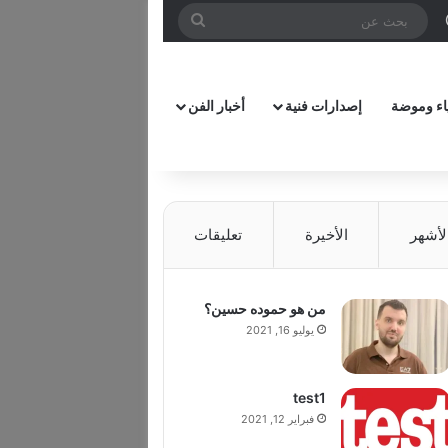
ل
وائي
ة عمود جانبي
الوضع المظلم
بحث
عن
اء وموضة
إصدارات فنية
أخبار الفن
لأشهر
الأخيرة
تعليقات
من هو حموده حسين؟
يوليو 16, 2021
test1
فبراير 12, 2021