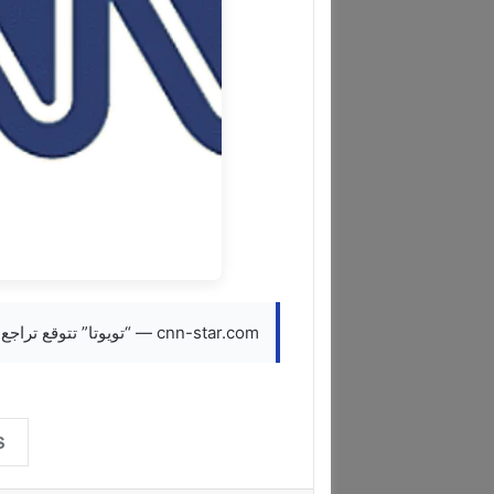
cnn-star.com — “تويوتا” تتوقع تراجع أرباحها السنوية 20% بسبب حرب إيران