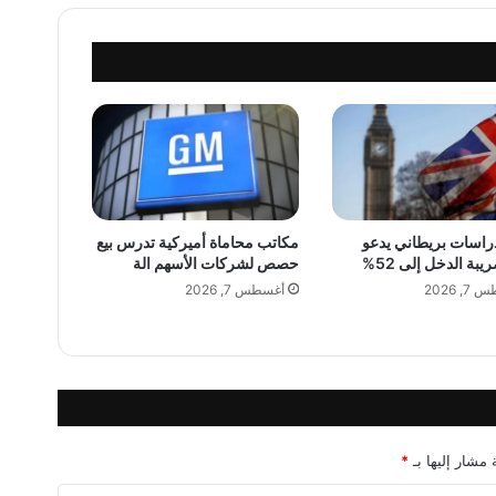
ل
ي
ة
ت
ح
ذ
ر
:
أ
س
راسات بريطاني يدعو
مكاتب محاماة أميركية تدرس بيع
و
بة الدخل إلى 52%
حصص لشركات الأسهم الة
ا
, 2026
أغسطس 7, 2026
ق
ا
ل
ن
ف
ط
ت
ت
 مشار إليها بـ
*
ج