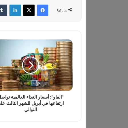
فيسبوك
‫X
لينكدإن
شاركها
"
ا
ل
ف
ا
و
"
:
أ
س
"الفاو": أسعار الغذاء العالمية تواص
ع
ارتفاعها في أبريل للشهر الثالث عل
ا
التوالي
ر
ا
ل