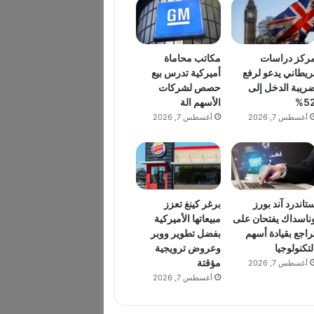
ركز دراسات
مكاتب محاماة
ريطاني يدعو لرفع
أميركية تدرس بيع
ريبة الدخل إلى
حصص لشركات
52
الأسهم الة
أغسطس 7, 2026
أغسطس 7, 2026
تاندرد آند بورز
برغر كينغ تعزز
ناسداك يفتحان على
مبيعاتها الأميركية
راجع بقيادة أسهم
بفضل تطوير ووبر
لتكنولوجيا
وعروض ترويجية
مؤقتة
أغسطس 7, 2026
أغسطس 7, 2026