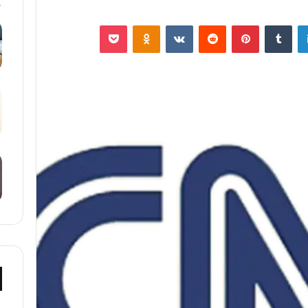
لينكدإن
‏Tumblr
بينتيريست
‏Reddit
‏VKontakte
Odnoklassniki
‫Pocket