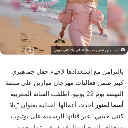
أسما لمنور تطرح جديدها الغنائي إيلا كنتي حبيبي
بالتزامن مع استعدادها لإحياء حفل جماهيري
كبير ضمن فعاليات مهرجان موازين على منصة
النهضة يوم 22 يونيو، أطلقت الفنانة المغربية
أسما
لمنور
أحدث أعمالها الغنائية بعنوان “إيلا
كنتي حبيبي” عبر قناتها الرسمية على يوتيوب
ومختلف المنصات الرقمية، في عمل جديد