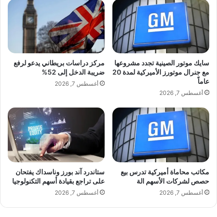
ع
مهدي مزين، وتوزيع مادارا، فيما تولى ياسين
C
ا
D
لمنور الإشراف العام على العمل، بينما حمل
ل
ب
ط
ش
الفيديو الخاص بالأغنية توقيع Medzaaki.
ي
أ
ر
ن
سايك موتور الصينية تجدد مشروعها
مركز دراسات بريطاني يدعو لرفع
ا
إ
مع جنرال موتورز الأميركية لمدة 20
ضريبة الدخل إلى 52%
طاقم العمل:
ن
ع
عاماً
أغسطس 7, 2026
م
ا
أغسطس 7, 2026
ن
ن
• الكلمات: محمد المغربي
م
ا
س
ت
ت
ا
اقرأ أيضًا:
مركز دراسات بريطاني يدعو
ق
ل
ر
أ
لرفع ضريبة الدخل إلى 52%
ة
ن
إ
مكاتب محاماة أميركية تدرس بيع
ستاندرد آند بورز وناسداك يفتحان
ش
حصص لشركات الأسهم الة
على تراجع بقيادة أسهم التكنولوجيا
ل
ط
ى
• الألحان: مهدي مزين
ة
أغسطس 7, 2026
أغسطس 7, 2026
م
ا
ت
ل