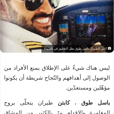
كابتن الطيران باسل طوق بطل التحليق في السماء
ليس هناك شيءٌ على الإطلاق يمنع الأفراد من
الوصول إلى أهدافهم والنّجاح شريطة أن يكونوا
مؤهّلين ومستعدّين.
باسل
طوق
،
كابتن
طيران يتحلّى بروح
المغامرة والإقدام مرّ بالكثير من المشاق