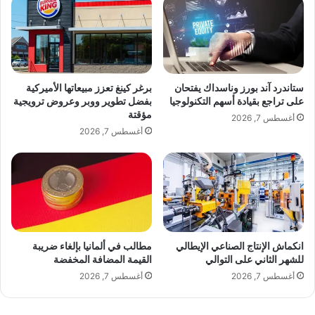
ع
ج
ف
و
و
ب
ي
ب
ة
ن
ص
ا
ستاندرد آند بورز وناسداك يفتحان
برغر كينغ تعزز مبيعاتها الأميركية
د
ل
على تراجع بقيادة أسهم التكنولوجيا
بفضل تطوير ووبر وعروض ترويجية
ي
ب
مؤقتة
أغسطس 7, 2026
ق
ن
أغسطس 7, 2026
ا
ا
ل
ن
م
و
ش
ي
ا
ب
ه
د
ي
ع
ر
انكماش الإنتاج الصناعي الإيطالي
مطالب في ألمانيا بإلغاء ضريبة
ب
للشهر الثاني على التوالي
القيمة المضافة المخفضة
ـِ
cnn-star.com — كابتن الطيران باسل طوق بطل التحليق في
ل
أغسطس 7, 2026
أغسطس 7, 2026
السماء
ب
ن